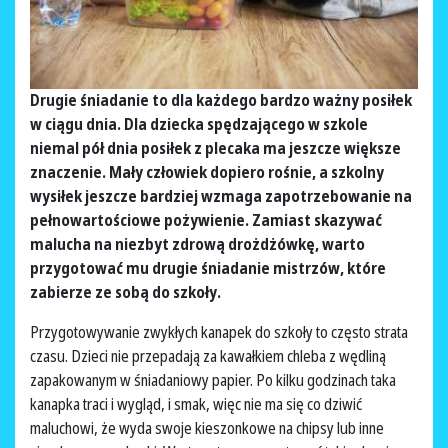
Drugie śniadanie to dla każdego bardzo ważny posiłek
w ciągu dnia. Dla dziecka spędzającego w szkole
niemal pół dnia posiłek z plecaka ma jeszcze większe
znaczenie. Mały człowiek dopiero rośnie, a szkolny
wysiłek jeszcze bardziej wzmaga zapotrzebowanie na
pełnowartościowe pożywienie. Zamiast skazywać
malucha na niezbyt zdrową drożdżówkę, warto
przygotować mu drugie śniadanie mistrzów, które
zabierze ze sobą do szkoły.
Przygotowywanie zwykłych kanapek do szkoły to często strata
czasu. Dzieci nie przepadają za kawałkiem chleba z wędliną
zapakowanym w śniadaniowy papier. Po kilku godzinach taka
kanapka traci i wygląd, i smak, więc nie ma się co dziwić
maluchowi, że wyda swoje kieszonkowe na chipsy lub inne