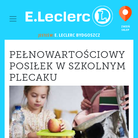
MAIN NAVIGATION
ZMIEŃ
SKLEP
E. LECLERC
BYDGOSZCZ
JESTEŚ W:
PEŁNOWARTOŚCIOWY
POSIŁEK W SZKOLNYM
PLECAKU