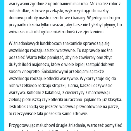
warzywami zgodnie z upodobaniem malucha. Można też robić z
nich słodkie, zdrowe przekąski, wykorzystując chociażby
domowej roboty masło orzechowe i banany. W jednym i drugim
przypadku trzeba tylko uważać, aby farsz nie był zbyt płynny, bo
wówczas maluch będzie miał trudności ze zjedzeniem.
W śniadaniowych lunchboxach znakomicie sprawdzają się
wszelkiego rodzaju sałatki warzywne. Tu naprawdę można
poszaleć. Warto tylko pamiętać, aby nie zawierały one zbyt
dużych ilości majonezu, który o wiele lepiej zastąpić dobrym
sosem vinegrette. Śniadaniowymi przebojami są także
wszelkiego rodzaju kotleciki warzywne. Wykorzystuje się do
nich wszelkiego rodzaju strączki, ziarna, kasze i oczywiście
warzywa. Kotleciki z kalafiora, z ciecierzycy z marchewką i
zieloną pietruszką czy kotleciki buraczano-jaglane to już klasyka.
Jeśli obok znajdą się jeszcze warzywa przygotowane na parze,
to rzeczywiście taki posiłek to samo zdrowie.
Przygotowując maluchowi drugie śniadanie, warto też pomyśleć