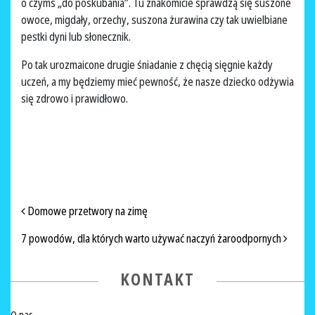
o czymś „do poskubania”. Tu znakomicie sprawdzą się suszone
owoce, migdały, orzechy, suszona żurawina czy tak uwielbiane
pestki dyni lub słonecznik.
Po tak urozmaicone drugie śniadanie z chęcią sięgnie każdy
uczeń, a my będziemy mieć pewność, że nasze dziecko odżywia
się zdrowo i prawidłowo.
NAWIGACJA PO ARTYKUŁACH
Domowe przetwory na zimę
7 powodów, dla których warto używać naczyń żaroodpornych
KONTAKT
O nas