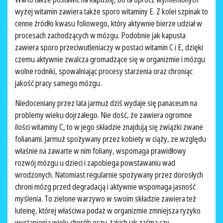
wyżej witamin zawiera także sporo witaminy E. Z kolei szpinak to
cenne źródło kwasu foliowego, który aktywnie bierze udział w
procesach zachodzących w mózgu. Podobnie jak kapusta
zawiera sporo przeciwutleniaczy w postaci witamin C i E, dzięki
czemu aktywnie zwalcza gromadzące się w organizmie i mózgu
wolne rodniki, spowalniając procesy starzenia oraz chroniąc
jakość pracy samego mózgu.
Niedoceniany przez lata jarmuż dziś wydaje się panaceum na
problemy wieku dojrzałego. Nie dość, że zawiera ogromne
ilości witaminy C, to w jego składzie znajdują się związki zwane
folianami. Jarmuż spożywany przez kobiety w ciąży, ze względu
właśnie na zawarte w nim foliany, wspomaga prawidłowy
rozwój mózgu u dzieci i zapobiega powstawaniu wad
wrodzonych. Natomiast regularnie spożywany przez dorosłych
chroni mózg przed degradacją i aktywnie wspomaga jasność
myślenia. To zielone warzywo w swoim składzie zawiera też
luteinę, której właściwa podaż w organizmie zmniejsza ryzyko
wystąpienia wielu chorób oczu, takich jak zaćma czy