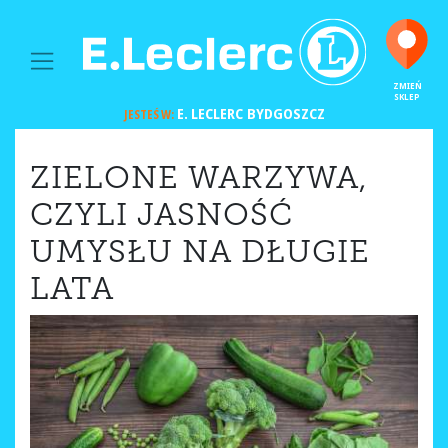
MAIN NAVIGATION
ZMIEŃ
SKLEP
E. LECLERC
BYDGOSZCZ
JESTEŚ W:
ZIELONE WARZYWA,
CZYLI JASNOŚĆ
UMYSŁU NA DŁUGIE
LATA