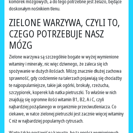
komórek mózgowych, a do tego potrzebne jest żelazo, będące
doskonałym nośnikiem tlenu.
ZIELONE WARZYWA, CZYLI TO,
CZEGO POTRZEBUJE NASZ
MÓZG
Zielone warzywa są szczególnie bogate w wyżej wymienione
witaminy i minerały, nic więc dziwnego, że zaleca się ich
spożywanie w dużych ilościach. Mózg znacznie dłużej zachowa
sprawność, gdy codziennie na talerzach pojawiają się chociażby
te najpopularniejsze, takie jak ogórki, brokuły, rzeżucha,
szczypiorek, koperek lub natka pietruszki. To właśnie w nich
znajdują się ogromne ilości witamin B1, B2, A i C, czyli
najbardziej pożądanego w organizmie przeciwutleniacza. Co
ciekawe, w natce zielonej pietruszki jest zacznie więcej witaminy
C niż w najbardziej popularnych cytrusach.
Warto także postawić na kapustę, bo ta oprócz wymienionych