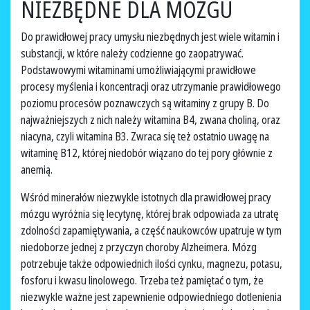
NIEZBĘDNE DLA MÓZGU
Do prawidłowej pracy umysłu niezbędnych jest wiele witamin i
substancji, w które należy codzienne go zaopatrywać.
Podstawowymi witaminami umożliwiającymi prawidłowe
procesy myślenia i koncentracji oraz utrzymanie prawidłowego
poziomu procesów poznawczych są witaminy z grupy B. Do
najważniejszych z nich należy witamina B4, zwana choliną, oraz
niacyna, czyli witamina B3. Zwraca się też ostatnio uwagę na
witaminę B12, której niedobór wiązano do tej pory głównie z
anemią.
Wśród minerałów niezwykle istotnych dla prawidłowej pracy
mózgu wyróżnia się lecytynę, której brak odpowiada za utratę
zdolności zapamiętywania, a część naukowców upatruje w tym
niedoborze jednej z przyczyn choroby Alzheimera. Mózg
potrzebuje także odpowiednich ilości cynku, magnezu, potasu,
fosforu i kwasu linolowego. Trzeba też pamiętać o tym, że
niezwykle ważne jest zapewnienie odpowiedniego dotlenienia