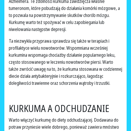
Alzheimera. Te zdolności kurkuma zawdzięcza właśnie
tumeronom, które pobudzają do działania komórki mózgowe, a
to pozwala na powstrzymywanie skutków chorób mózgu.
Kurkumę warto też spożywać w celu zapobiegania lub
niwelowania następstw depresji.
Ta niezwykła przyprawa sprawdza się także w terapiach i
profilaktyce wielu nowotworów. Wspomniana wcześniej
kurkumina wspomaga chociażby działanie popularnego leku,
często stosowanego w leczeniu nowotworów piersi. Warto
także zwrócić uwagę na to, że kurkuma stosowana w codziennej
diecie działa antybakteryjnie i rozkurczająco, łagodząc
dolegliwości trawienne oraz schorzenia wątroby i trzustki.
KURKUMA A ODCHUDZANIE
Warto włączyć kurkumę do diety odchudzającej. Dodawana do
potraw przyniesie wiele dobrego, ponieważ zawiera mnóstwo