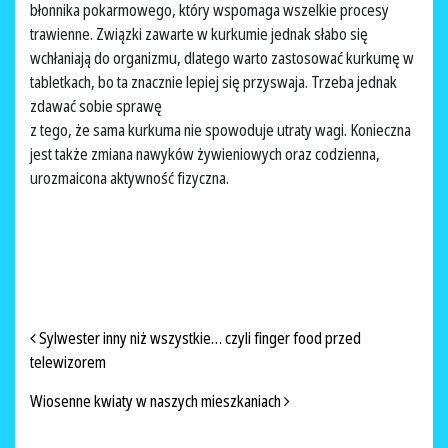
błonnika pokarmowego, który wspomaga wszelkie procesy
trawienne. Związki zawarte w kurkumie jednak słabo się
wchłaniają do organizmu, dlatego warto zastosować kurkumę w
tabletkach, bo ta znacznie lepiej się przyswaja. Trzeba jednak
zdawać sobie sprawę
z tego, że sama kurkuma nie spowoduje utraty wagi. Konieczna
jest także zmiana nawyków żywieniowych oraz codzienna,
urozmaicona aktywność fizyczna.
NAWIGACJA PO ARTYKUŁACH
Sylwester inny niż wszystkie… czyli finger food przed
telewizorem
Wiosenne kwiaty w naszych mieszkaniach