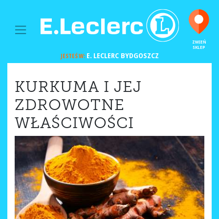
MAIN NAVIGATION
ZMIEŃ
SKLEP
E. LECLERC
BYDGOSZCZ
JESTEŚ W:
KURKUMA I JEJ
ZDROWOTNE
WŁAŚCIWOŚCI