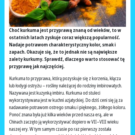
Choć kurkuma jest przyprawą znaną od wieków, to w
ostatnich latach zyskuje coraz większą popularność.
Nadaje potrawom charakterystyczny kolor, smak i
zapach. Okazuje się, że to jednak nie są największe
zalety kurkumy. Sprawdź, dlaczego warto stosować tę
przyprawę jak najczęściej.
Kurkuma to przyprawa, którą pozyskuje się z korzenia, kłącza
lub łodygi ostryżu – rośliny należącej do rodziny imbirowatych.
Nazywana jest kuzynką imbiru. Kurkuma od stuleci
wykorzystywana jest w kuchni azjatyckiej. Do dziś ceni się ją za
nadawanie potrawom ostrego smaku i pięknego, żółtego koloru.
Ponoć znana była już kilka wieków przed nasza erą, ale w
Chinach zaczęto ją wykorzystywać dopiero w VII–VIII wieku
naszej ery. W tym samym czasie po raz pierwszy została