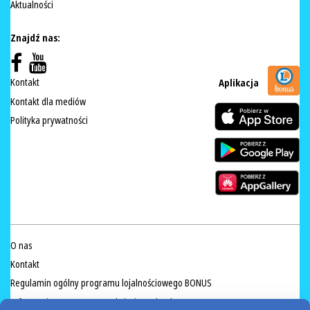
Aktualności
Znajdź nas:
Kontakt
Aplikacja
Kontakt dla mediów
Polityka prywatności
O nas
Kontakt
Regulamin ogólny programu lojalnościowego BONUS
Informacja na temat sprzedaży żywych ryb