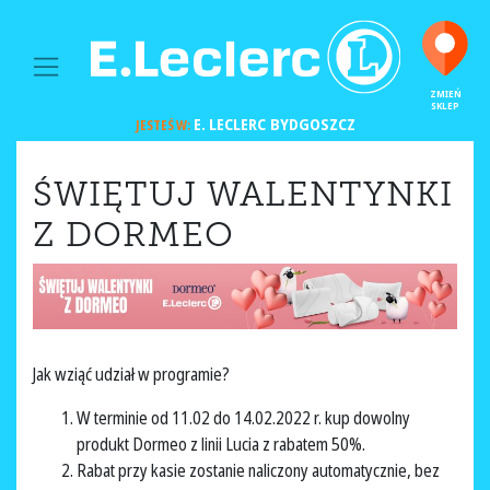
MAIN NAVIGATION
ZMIEŃ
SKLEP
E. LECLERC
BYDGOSZCZ
JESTEŚ W:
ŚWIĘTUJ WALENTYNKI
Z DORMEO
Jak wziąć udział w programie?
W terminie od 11.02 do 14.02.2022 r. kup dowolny
produkt Dormeo z linii Lucia z rabatem 50%.
Rabat przy kasie zostanie naliczony automatycznie, bez