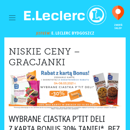
MAIN NAVIGATION
ZMIEŃ
SKLEP
E. LECLERC
BYDGOSZCZ
JESTEŚ W:
NISKIE CENY –
GRACJANKI
WYBRANE CIASTKA P’TIT DELI
Z KARTĄ BONUS 30% TANIEJ*, BEZ