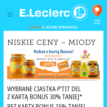
MAIN NAVIGATION
ZMIEŃ
SKLEP
E. LECLERC
BYDGOSZCZ
JESTEŚ W:
NISKIE CENY – MIODY
WYBRANE CIASTKA P’TIT DEL
Z KARTĄ BONUS 30% TANIEJ*
BEZ KARTY BONUS 15% TANIEJ