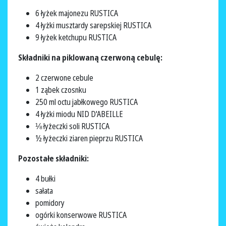
6 łyżek majonezu RUSTICA
4 łyżki musztardy sarepskiej RUSTICA
9 łyżek ketchupu RUSTICA
Składniki na piklowaną czerwoną cebulę:
2 czerwone cebule
1 ząbek czosnku
250 ml octu jabłkowego RUSTICA
4 łyżki miodu NID D'ABEILLE
⅛ łyżeczki soli RUSTICA
½ łyżeczki ziaren pieprzu RUSTICA
Pozostałe składniki:
4 bułki
sałata
pomidory
ogórki konserwowe RUSTICA