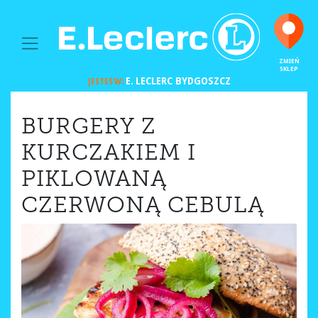
MAIN NAVIGATION
ZMIEŃ
SKLEP
E. LECLERC
BYDGOSZCZ
JESTEŚ W:
BURGERY Z
KURCZAKIEM I
PIKLOWANĄ
CZERWONĄ CEBULĄ