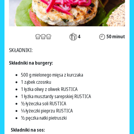
4
50 minut
SKŁADNIKI:
Składniki na burgery:
500 g mielonego mięsa z kurczaka
1 ząbek czosnku
1 łyżka oliwy z oliwek RUSTICA
1 łyżka musztardy sarepskiej RUSTICA
½ łyżeczka soli RUSTICA
⅛ łyżeczki pieprzu RUSTICA
½ pęczka natki pietruszki
Składniki na sos: