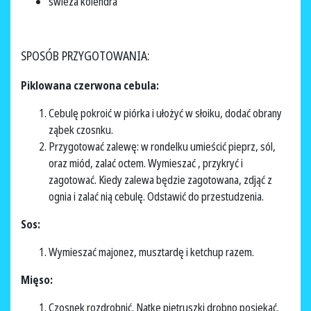
świeża kolendra
SPOSÓB PRZYGOTOWANIA:
Piklowana czerwona cebula:
Cebulę pokroić w piórka i ułożyć w słoiku, dodać obrany
ząbek czosnku.
Przygotować zalewę: w rondelku umieścić pieprz, sól,
oraz miód, zalać octem. Wymieszać , przykryć i
zagotować. Kiedy zalewa będzie zagotowana, zdjąć z
ognia i zalać nią cebulę. Odstawić do przestudzenia.
Sos:
Wymieszać majonez, musztardę i ketchup razem.
Mięso:
Czosnek rozdrobnić. Natkę pietruszki drobno posiekać.