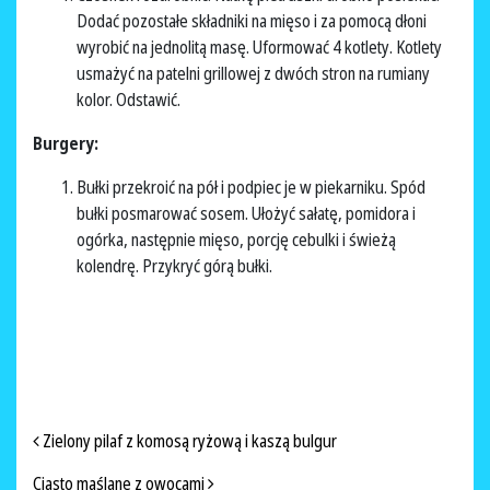
Dodać pozostałe składniki na mięso i za pomocą dłoni
wyrobić na jednolitą masę. Uformować 4 kotlety. Kotlety
usmażyć na patelni grillowej z dwóch stron na rumiany
kolor. Odstawić.
Burgery:
Bułki przekroić na pół i podpiec je w piekarniku. Spód
bułki posmarować sosem. Ułożyć sałatę, pomidora i
ogórka, następnie mięso, porcję cebulki i świeżą
kolendrę. Przykryć górą bułki.
NAWIGACJA PO ARTYKUŁACH
Zielony pilaf z komosą ryżową i kaszą bulgur
Ciasto maślane z owocami