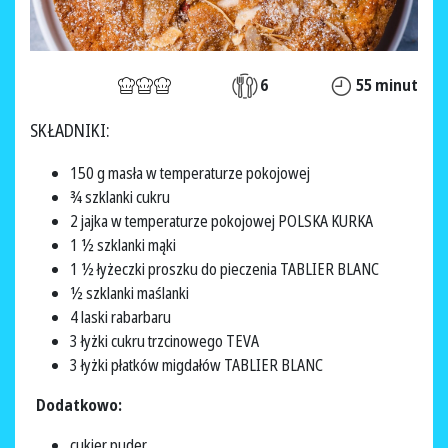
6
55 minut
SKŁADNIKI:
150 g masła w temperaturze pokojowej
¾ szklanki cukru
2 jajka w temperaturze pokojowej POLSKA KURKA
1 ½ szklanki mąki
1 ½ łyżeczki proszku do pieczenia TABLIER BLANC
½ szklanki maślanki
4 laski rabarbaru
3 łyżki cukru trzcinowego TEVA
3 łyżki płatków migdałów TABLIER BLANC
Dodatkowo:
cukier puder