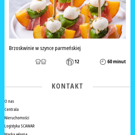
Brzoskwinie w szynce parmeńskiej
12
60 minut
KONTAKT
O nas
Centrala
Nieruchomości
Logistyka SCAWAR
Marka własna