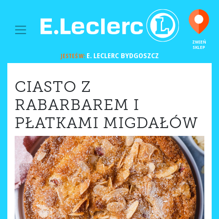
MAIN NAVIGATION
ZMIEŃ
SKLEP
E. LECLERC
BYDGOSZCZ
JESTEŚ W:
CIASTO Z
RABARBAREM I
PŁATKAMI MIGDAŁÓW