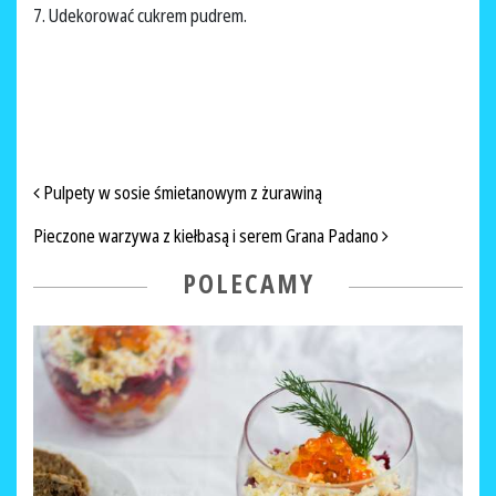
7. Udekorować cukrem pudrem.
NAWIGACJA PO ARTYKUŁACH
Pulpety w sosie śmietanowym z żurawiną
Pieczone warzywa z kiełbasą i serem Grana Padano
POLECAMY