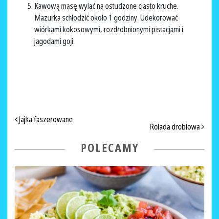
Kawową masę wylać na ostudzone ciasto kruche.
Mazurka schłodzić około 1 godziny. Udekorować
wiórkami kokosowymi, rozdrobnionymi pistacjami i
jagodami goji.
NAWIGACJA PO ARTYKUŁACH
Jajka faszerowane
Rolada drobiowa
POLECAMY