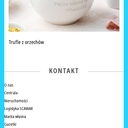
Trufle z orzechów
KONTAKT
O nas
Centrala
Nieruchomości
Logistyka SCAWAR
Marka własna
Gazetki