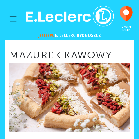
MAIN NAVIGATION
ZMIEŃ
SKLEP
E. LECLERC
BYDGOSZCZ
JESTEŚ W:
MAZUREK KAWOWY