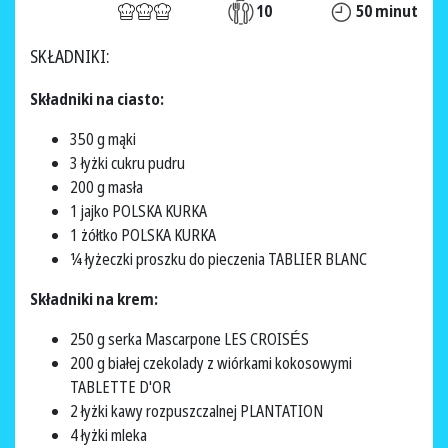
10
50 minut
SKŁADNIKI:
Składniki na ciasto:
350 g mąki
3 łyżki cukru pudru
200 g masła
1 jajko POLSKA KURKA
1 żółtko POLSKA KURKA
¼ łyżeczki proszku do pieczenia TABLIER BLANC
Składniki na krem:
250 g serka Mascarpone LES CROISÉS
200 g białej czekolady z wiórkami kokosowymi
TABLETTE D'OR
2 łyżki kawy rozpuszczalnej PLANTATION
4 łyżki mleka