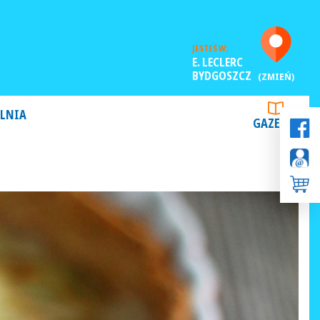
JESTEŚ W:
E. LECLERC
BYDGOSZCZ
(ZMIEŃ)
LNIA
GAZETKI