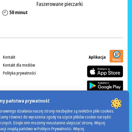
Faszerowane pieczarki
50 minut
Kontakt
Aplikacja
Kontakt dla mediów
Polityka prywatności
my państwa prywatność
rawnego działania naszej strony niezbędne są niektóre pliki cookies.
amy również do wyrażenia zgody na użycie plików cookie narzędzi
ycznych. Dzięki nim możemy nieustannie ulepszać stronę. Więcej
POWERED BY
rnowaniu żywności
Regulamin akcji Valdinox
acji znajdą państwo w Polityce Prywatności.
Więcej
.