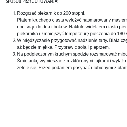
SPOSÓB PRZYGOTOWANIA:
Rozgrzać piekarnik do 200 stopni.
Płatem kruchego ciasta wyłożyć nasmarowany masłem s
docisnąć do dna i boków. Nakłute widelcem ciasto piec 
piekarnika i zmniejszyć temperaturę pieczenia do 180 s
W międzyczasie przygotować nadzienie tarty. Białą czę
aż będzie miękka. Przyprawić solą i pieprzem.
Na podpieczonym kruchym spodzie rozsmarować miód i
Śmietankę wymieszać z rozkłóconymi jajkami i wylać n
zetnie się. Przed podaniem posypać ulubionymi ziołam