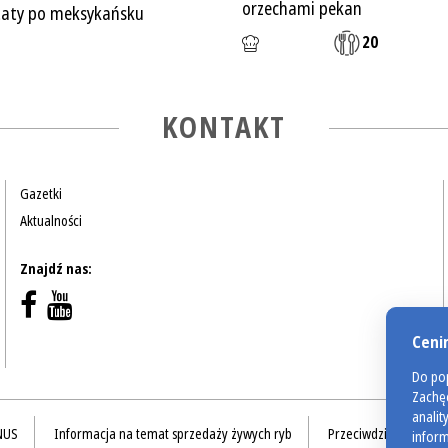
orzechami pekan
taty po meksykańsku
20
KONTAKT
Gazetki
Aktualności
Znajdź nas:
Ceni
Do pop
Zachęc
analit
NUS
Informacja na temat sprzedaży żywych ryb
Przeciwdziałanie ma
inform