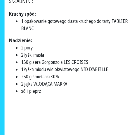
SKŁADNIKI:
Kruchy spód:
1 opakowanie gotowego ciasta kruchego do tarty TABLIER
BLANC
Nadzienie:
2 pory
2 łyżki masła
150 g sera Gorgonzola LES CROISES
1 łyżka miodu wielokwiatowego NID D’ABEILLE
250 g śmietanki 30%
2 jajka WIODĄCA MARKA
sól i pieprz