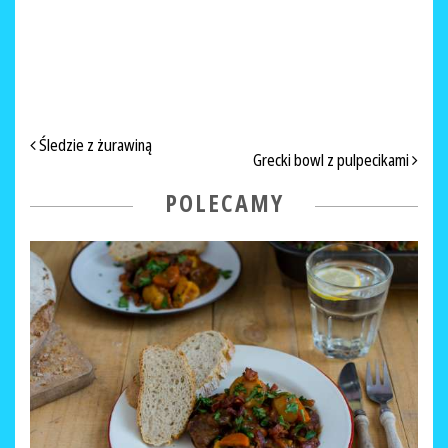
NAWIGACJA PO ARTYKUŁACH
Śledzie z żurawiną
Grecki bowl z pulpecikami
POLECAMY