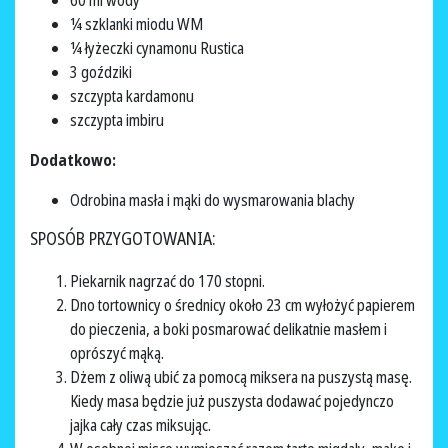
60 ml wody
¼ szklanki miodu WM
¼ łyżeczki cynamonu Rustica
3 goździki
szczypta kardamonu
szczypta imbiru
Dodatkowo:
Odrobina masła i mąki do wysmarowania blachy
SPOSÓB PRZYGOTOWANIA:
Piekarnik nagrzać do 170 stopni.
Dno tortownicy o średnicy około 23 cm wyłożyć papierem
do pieczenia, a boki posmarować delikatnie masłem i
oprószyć mąką.
Dżem z oliwą ubić za pomocą miksera na puszystą masę.
Kiedy masa będzie już puszysta dodawać pojedynczo
jajka cały czas miksując.