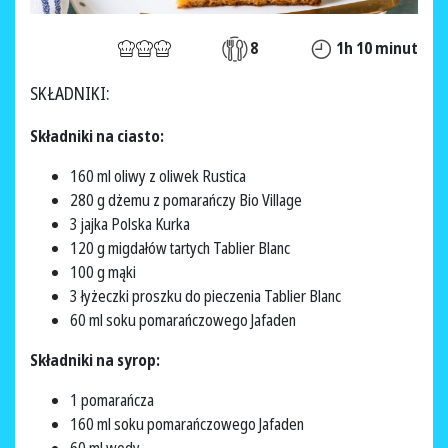
8
1h 10 minut
SKŁADNIKI:
Składniki na ciasto:
160 ml oliwy z oliwek Rustica
280 g dżemu z pomarańczy Bio Village
3 jajka Polska Kurka
120 g migdałów tartych Tablier Blanc
100 g mąki
3 łyżeczki proszku do pieczenia Tablier Blanc
60 ml soku pomarańczowego Jafaden
Składniki na syrop:
1 pomarańcza
160 ml soku pomarańczowego Jafaden