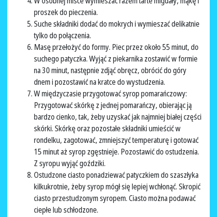
W osobnej misce wymieszać razem tarte migdały, mąkę i
proszek do pieczenia.
Suche składniki dodać do mokrych i wymieszać delikatnie
tylko do połączenia.
Masę przełożyć do formy. Piec przez około 55 minut, do
suchego patyczka. Wyjąć z piekarnika zostawić w formie
na 30 minut, następnie zdjąć obręcz, obrócić do góry
dnem i pozostawić na kratce do wystudzenia.
W międzyczasie przygotować syrop pomarańczowy:
Przygotować skórkę z jednej pomarańczy, obierając ją
bardzo cienko, tak, żeby uzyskać jak najmniej białej części
skórki. Skórkę oraz pozostałe składniki umieścić w
rondelku, zagotować, zmniejszyć temperaturę i gotować
15 minut aż syrop zgęstnieje. Pozostawić do ostudzenia.
Z syropu wyjąć goździki.
Ostudzone ciasto ponadziewać patyczkiem do szaszłyka
kilkukrotnie, żeby syrop mógł się lepiej wchłonąć. Skropić
ciasto przestudzonym syropem. Ciasto można podawać
ciepłe lub schłodzone.