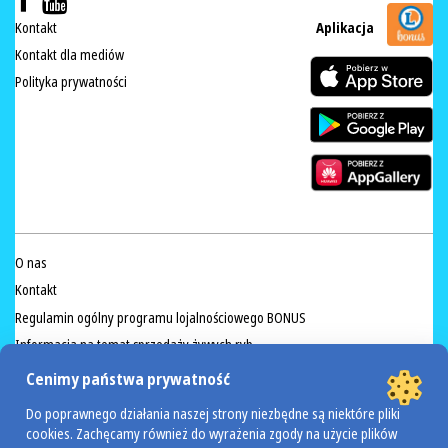
Kontakt
Aplikacja
Kontakt dla mediów
Polityka prywatności
O nas
Kontakt
Regulamin ogólny programu lojalnościowego BONUS
Informacja na temat sprzedaży żywych ryb
Przeciwdziałanie marnowaniu żywności
Cenimy państwa prywatność
Regulamin akcji Valdinox
Do poprawnego działania naszej strony niezbędne są niektóre pliki
cookies. Zachęcamy również do wyrażenia zgody na użycie plików