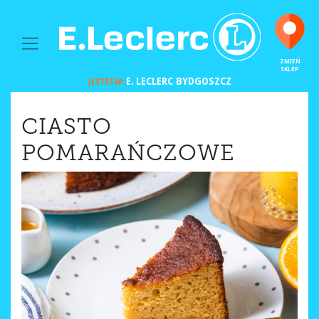
MAIN NAVIGATION
ZMIEŃ
SKLEP
E. LECLERC
BYDGOSZCZ
JESTEŚ W:
CIASTO
POMARAŃCZOWE